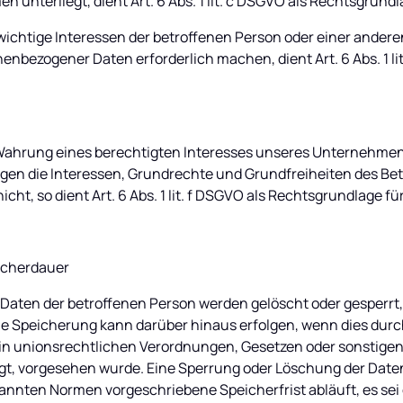
n unterliegt, dient Art. 6 Abs. 1 lit. c DSGVO als Rechtsgrundl
swichtige Interessen der betroffenen Person oder einer andere
enbezogener Daten erforderlich machen, dient Art. 6 Abs. 1 lit
 Wahrung eines berechtigten Interesses unseres Unternehmens
gen die Interessen, Grundrechte und Grundfreiheiten des Bet
cht, so dient Art. 6 Abs. 1 lit. f DSGVO als Rechtsgrundlage fü
icherdauer
aten der betroffenen Person werden gelöscht oder gesperrt, 
ine Speicherung kann darüber hinaus erfolgen, wenn dies durc
in unionsrechtlichen Verordnungen, Gesetzen oder sonstigen 
gt, vorgesehen wurde. Eine Sperrung oder Löschung der Daten
nnten Normen vorgeschriebene Speicherfrist abläuft, es sei 